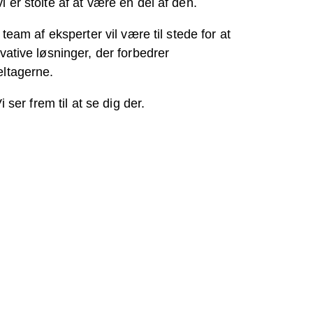
 er stolte af at være en del af den.
eam af eksperter vil være til stede for at
vative løsninger, der forbedrer
eltagerne.
ser frem til at se dig der.