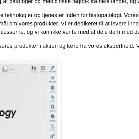
 patologer og medicinske fagfolk fra hele landet, og vi
teknologier og tjenester inden for histopatologi. Vores t
 om vores produkter. Vi er dedikeret til at levere inno
rocesserne, og vi kan ikke vente med at dele dem med d
ores produkter i aktion og lære fra vores eksperthold. Vi 