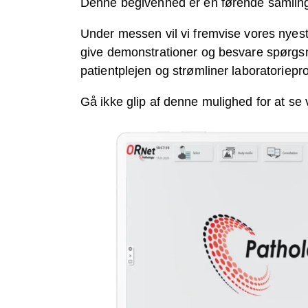
Denne begivenhed er en førende samling af
Under messen vil vi fremvise vores nyeste 
give demonstrationer og besvare spørgsmål
patientplejen og strømliner laboratoriep
Gå ikke glip af denne mulighed for at se v