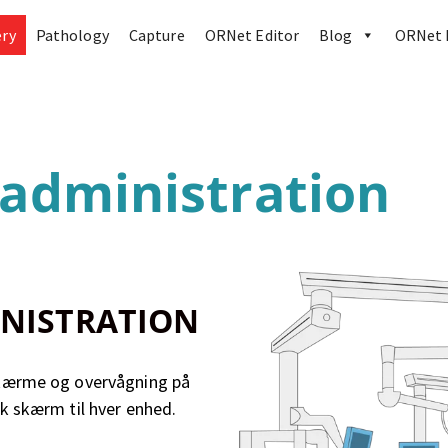
ery
Pathology
Capture
ORNet Editor
Blog
ORNet h
administration
NISTRATION
 skærme og overvågning på
ik skærm til hver enhed.