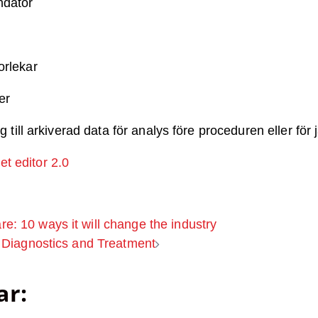
ndator
orlekar
er
g till arkiverad data för analys före proceduren eller för
t editor 2.0
ng
e: 10 ways it will change the industry
r Diagnostics and Treatment
ar: