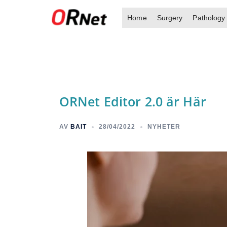
Hoppa
Home
Surgery
Pathology
till
innehåll
ORNet Editor 2.0 är Här
AV
BAIT
28/04/2022
NYHETER