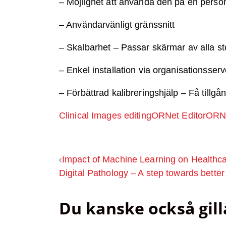
– Möjlighet att använda den på en perso
– Användarvänligt gränssnitt
– Skalbarhet – Passar skärmar av alla st
– Enkel installation via organisationsserv
– Förbättrad kalibreringshjälp – Få tillgån
Clinical Images editing
ORNet Editor
ORNe
Inläggsnavigeri
Impact of Machine Learning on Healthcar
Digital Pathology – A step towards bette
Du kanske också gill