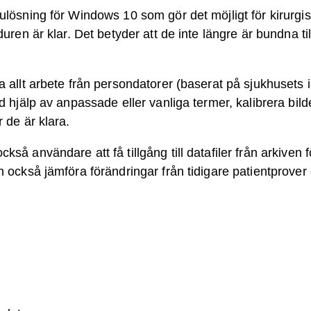
rulösning för Windows 10 som gör det möjligt för kirurgi
duren är klar. Det betyder att de inte längre är bundna ti
a allt arbete från persondatorer (baserat på sjukhusets i
d hjälp av anpassade eller vanliga termer, kalibrera bild
 de är klara.
kså användare att få tillgång till datafiler från arkiven
n också jämföra förändringar från tidigare patientprover