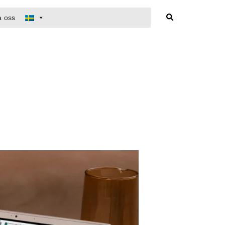
Sök
a oss