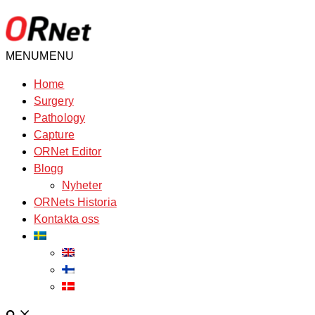
Hoppa
till
innehåll
MENU
MENU
Home
Surgery
Pathology
Capture
ORNet Editor
Blogg
Nyheter
ORNets Historia
Kontakta oss
Sök