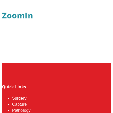
ZoomIn
Quick Links
Surgery
Capture
Pathology