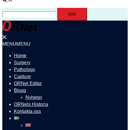
Sök
efter:
Stäng
meny
MENU
MENU
Home
Surgery
Pathology
Capture
ORNet Editor
Blogg
Nyheter
ORNets Historia
Kontakta oss