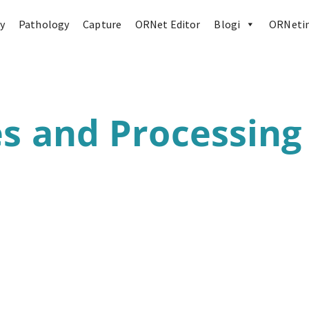
y
Pathology
Capture
ORNet Editor
Blogi
ORNetin
s and Processing